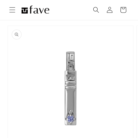
コンテ
カ
グ
ンツに
ー
進む
イ
ト
ン
商品情
報にス
キップ