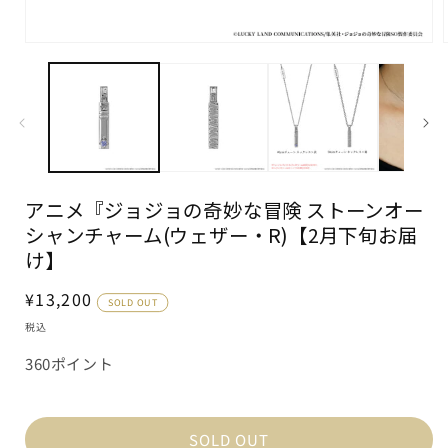
モ
ー
ダ
ル
で
メ
デ
ィ
ア
アニメ『ジョジョの奇妙な冒険 ストーンオー
(1)
(
を
シャンチャーム(ウェザー・R)【2月下旬お届
開
け】
く
通
¥13,200
SOLD OUT
常
税込
価
360ポイント
格
SOLD OUT