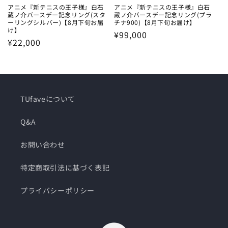
アニメ『新テニスの王子様』白石
アニメ『新テニスの王子様』白石
蔵ノ介バースデー記念リング(スタ
蔵ノ介バースデー記念リング(プラ
ーリングシルバー)【8月下旬お届
チナ900)【8月下旬お届け】
け】
通
¥99,000
通
¥22,000
常
常
価
価
格
格
TUfaveについて
Q&A
お問い合わせ
特定商取引法に基づく表記
プライバシーポリシー