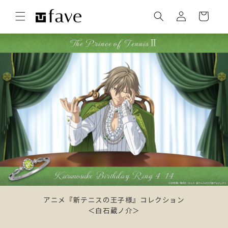
コンテ
カ
グ
ンツに
ー
進む
イ
ト
ン
アニメ『新テニスの王子様』コレクション
＜白石蔵ノ介＞