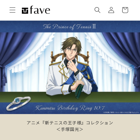
コンテ
カ
グ
ンツに
ー
進む
イ
ト
ン
アニメ『新テニスの王子様』コレクション
＜手塚国光＞