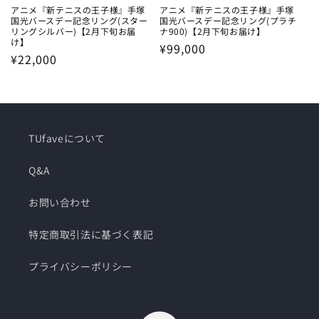
アニメ『新テニスの王子様』手塚
アニメ『新テニスの王子様』手塚
国光バースデー記念リング(スター
国光バースデー記念リング(プラチ
リングシルバー)【2月下旬お届
ナ900)【2月下旬お届け】
け】
通
¥99,000
通
¥22,000
常
常
価
価
格
格
TUfaveについて
Q&A
お問い合わせ
特定商取引法に基づく表記
プライバシーポリシー