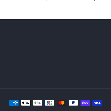
常
常
価
価
格
格
決
済