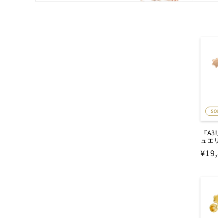
SO
『A
ュエリ
通
¥19
常
価
格