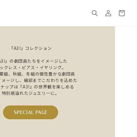
ロ
カ
グ
ー
イ
ト
ン
『A3!』コレクション
A3!』の劇団員たちをイメージした
ックレス・ピアス・イヤリング。
夏組、秋組、冬組の個性豊かな劇団員
イメージし、細部までこだわりを込めた
ナップは『A3!』の世界観を楽しめる
特別感溢れたジュエリーに。
SPECIAL PAGE