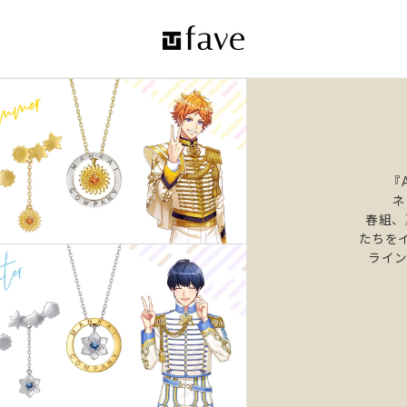
『
ネ
春組、
たちを
ライン