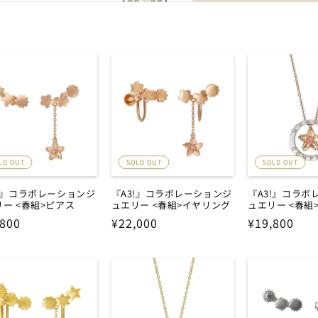
LD OUT
SOLD OUT
SOLD OUT
3!』コラボレーションジ
『A3!』コラボレーションジ
『A3!』コラボ
ー <春組>ピアス
ュエリー <春組>イヤリング
ュエリー <春組
,800
通
¥22,000
通
¥19,800
常
常
価
価
格
格