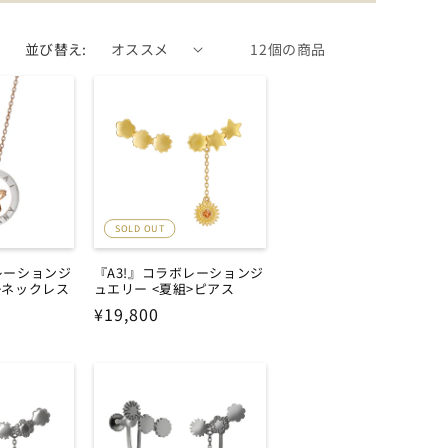
並び替え:
12個の商品
SOLD OUT
レーションジ
『A3!』コラボレーションジ
>ネックレス
ュエリー <夏組>ピアス
通
¥19,800
常
価
格