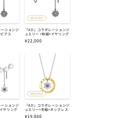
SOLD OUT
レーションジ
『A3!』コラボレーションジ
>ピアス
ュエリー <秋組>イヤリング
通
¥22,000
常
価
格
SOLD OUT
レーションジ
『A3!』コラボレーションジ
>イヤリング
ュエリー<冬組>ネックレス
通
¥19,800