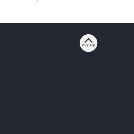
常
価
格