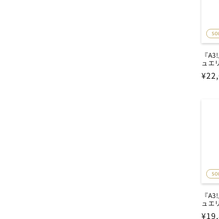
SO
『A
ュエ
通
¥22
常
価
格
SO
『A
ュエ
通
¥19