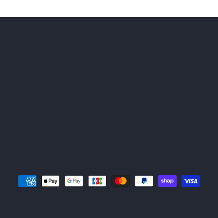
格
格
決
済
方