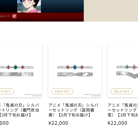
LD OUT
SOLD OUT
SOLD OUT
メ「鬼滅の刃」シルバ
アニメ「鬼滅の刃」シルバ
アニメ「鬼滅の
ットリング（竈門炭治
ーセットリング（冨岡義
ーセットリング
【3月下旬お届け】
勇）【3月下旬お届け】
雪）【3月下旬
,000
通
¥22,000
通
¥22,000
常
常
価
価