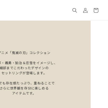
ロ
カ
グ
ー
イ
ト
ン
アニメ「鬼滅の刃」コレクション
郎・義勇・狛治＆恋雪をイメージし、
細部までこだわったデザインの
セットリングが登場します。
つでも存在感たっぷり、重ねることで
さらに世界観を存分に楽しめる
アイテムです。