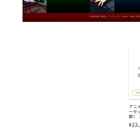
SO
アニ
ーセ
郎）
通
¥22
常
価