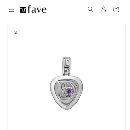
コンテ
カ
グ
ンツに
ー
進む
イ
ト
ン
商品情
報にス
キップ