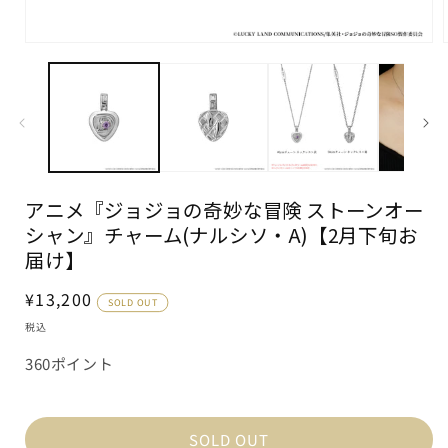
モ
ー
ダ
ル
で
メ
デ
ィ
ア
アニメ『ジョジョの奇妙な冒険 ストーンオー
(1)
(
を
シャン』チャーム(ナルシソ・A)【2月下旬お
開
届け】
く
通
¥13,200
SOLD OUT
常
税込
価
360ポイント
格
SOLD OUT