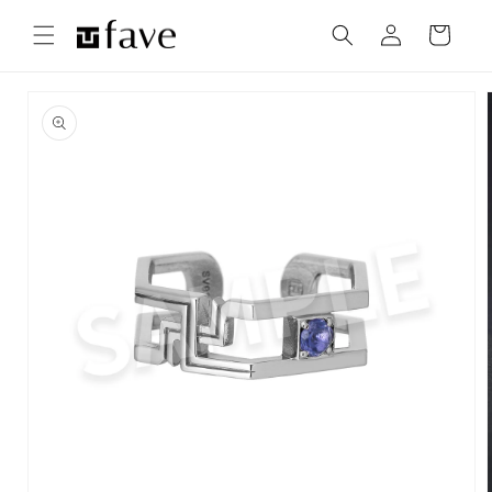
コンテ
カ
グ
ンツに
ー
進む
イ
ト
ン
商品情
報にス
キップ