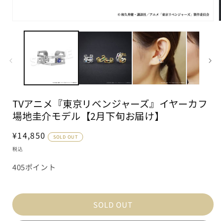
モ
ー
ダ
ル
で
メ
デ
ィ
ア
TVアニメ『東京リベンジャーズ』イヤーカフ
(1)
(
を
場地圭介モデル【2月下旬お届け】
開
く
通
¥14,850
SOLD OUT
常
税込
価
405ポイント
格
SOLD OUT