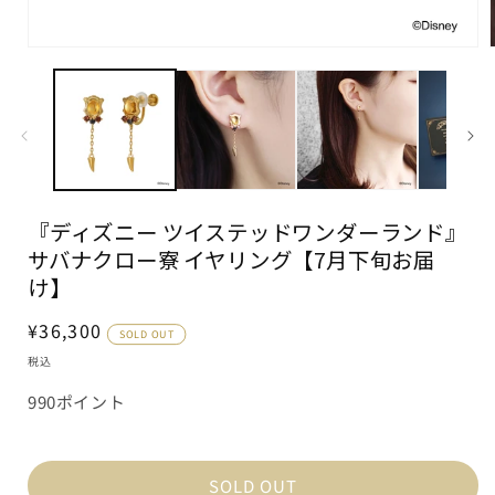
モ
ー
ダ
ル
で
メ
デ
ィ
ア
『ディズニー ツイステッドワンダーランド』
(1)
(
を
サバナクロー寮 イヤリング【7月下旬お届
開
け】
く
通
¥36,300
SOLD OUT
常
税込
価
990ポイント
格
SOLD OUT