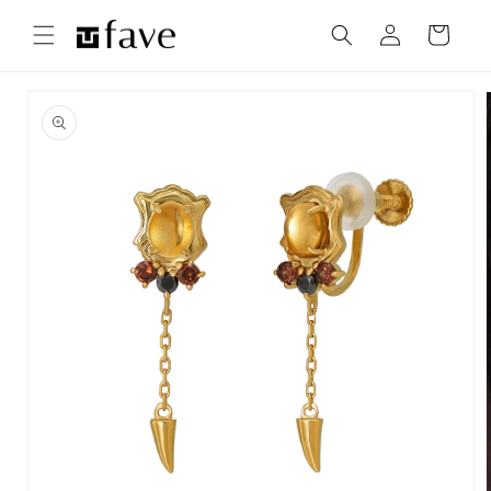
コンテ
カ
グ
ンツに
ー
進む
イ
ト
ン
商品情
報にス
キップ