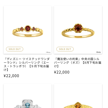
常
常
価
価
格
格
SOLD OUT
SOLD OUT
『ディズニー ツイステッドワンダ
『魔法使いの約束』中央の国シル
ーランド』シルバーリング（エー
バーリング（オズ）【8月下旬お届
ス・トラッポラ）【９月下旬お届
け】
け】
通
¥22,000
通
¥22,000
常
常
価
価
格
格