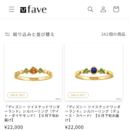
コンテ
カ
グ
ンツに
ー
進む
イ
ト
ン
絞り込みと並び替え
242個の商品
SOLD OUT
SOLD OUT
『ディズニー ツイステッドワンダ
『ディズニー ツイステッドワンダ
ーランド』シルバーリング（ケイ
ーランド』シルバーリング（デュ
ト・ダイヤモンド）【９月下旬お
ース・スペード）【９月下旬お届
届け】
け】
通
¥22,000
通
¥22,000