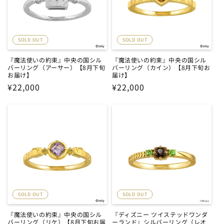
SOLD OUT
SOLD OUT
『魔法使いの約束』中央の国シル
『魔法使いの約束』中央の国シル
バーリング（アーサー）【8月下旬
バーリング（カイン）【8月下旬お
お届け】
届け】
通
¥22,000
通
¥22,000
常
常
価
価
格
格
SOLD OUT
SOLD OUT
『魔法使いの約束』中央の国シル
『ディズニー ツイステッドワンダ
バーリング（リケ）【8月下旬お届
ーランド』シルバーリング（レオ