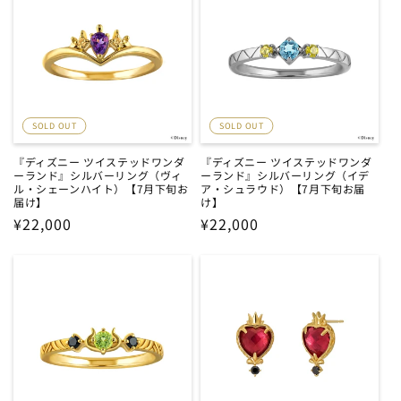
SOLD OUT
SOLD OUT
『ディズニー ツイステッドワンダ
『ディズニー ツイステッドワンダ
ーランド』シルバーリング（ヴィ
ーランド』シルバーリング（イデ
ル・シェーンハイト）【7月下旬お
ア・シュラウド）【7月下旬お届
届け】
け】
通
¥22,000
通
¥22,000
常
常
価
価
格
格