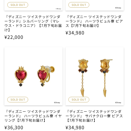
SOLD OUT
SOLD OUT
『ディズニー ツイステッドワンダ
『ディズニー ツイステッドワンダ
ーランド』シルバーリング（マレ
ーランド』 ハーツラビュル寮 ピア
ウス・ドラコニア）【7月下旬お届
ス【7月下旬お届け】
け】
通
¥34,980
通
¥22,000
常
常
価
価
格
格
SOLD OUT
SOLD OUT
『ディズニー ツイステッドワンダ
『ディズニー ツイステッドワンダ
ーランド』 ハーツラビュル寮 イヤ
ーランド』 サバナクロー寮 ピアス
リング【7月下旬お届け】
【7月下旬お届け】
通
¥36,300
通
¥34,980