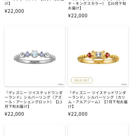
け】
ナ・キングスカラー）【10月下旬
お届け】
通
¥22,000
通
¥22,000
常
常
価
価
格
格
SOLD OUT
『ディズニー ツイステッドワンダ
『ディズニー ツイステッドワンダ
ーランド』シルバーリング（アズ
ーランド』シルバーリング（カリ
ール・アーシェングロット）【11
ム・アルアジーム）【7月下旬お届
月下旬お届け】
け】
通
¥22,000
通
¥22,000
常
常
価
価
格
格