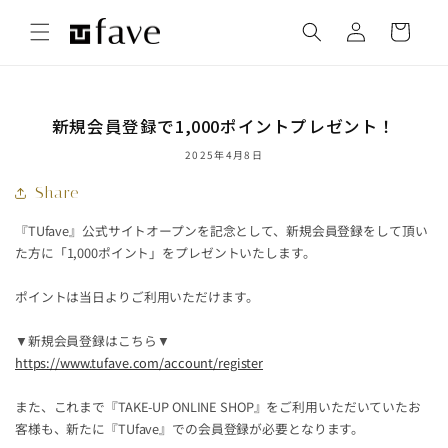
コンテ
カ
グ
ンツに
ー
進む
イ
ト
ン
新規会員登録で1,000ポイントプレゼント！
2025年4月8日
Share
『
TUfave
』公式サイトオープンを記念として、新規会員登録をして頂い
た方に「
1,000
ポイント」をプレゼントいたします。
ポイントは当日よりご利用いただけます。
▼
新規会員登録はこちら▼
https://www.tufave.com/account/register
また、これまで『
TAKE-UP ONLINE SHOP
』をご利用いただいていたお
客様も、新たに『
TUfave
』での会員登録が必要となります。