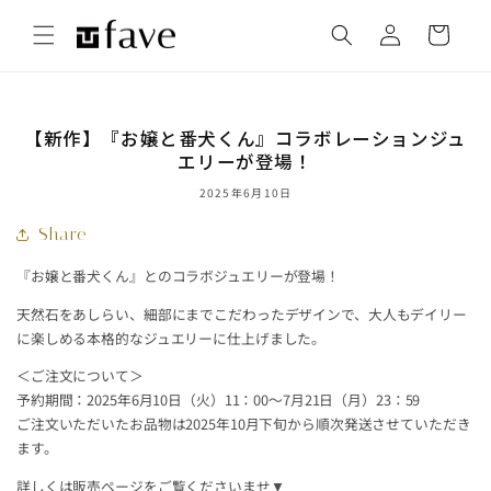
コンテ
カ
グ
ンツに
ー
進む
イ
ト
ン
【新作】『お嬢と番犬くん』コラボレーションジュ
エリーが登場！
2025年6月10日
Share
『お嬢と番犬くん』とのコラボジュエリーが登場！
天然石をあしらい、細部にまでこだわったデザインで、大人もデイリー
に楽しめる本格的なジュエリーに仕上げました。
＜ご注文について＞
予約期間：2025年6月10日（火）11：00～7月21日（月）23：59
ご注文いただいたお品物は2025年10月下旬から順次発送させていただき
ます。
詳しくは販売ページをご覧くださいませ▼